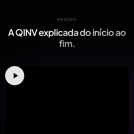
EM VÍDEO
A QINV explicada do início ao
fim.