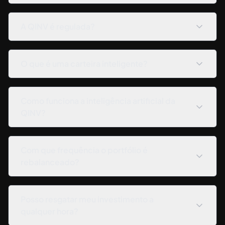
A QINV é regulada?
O que é uma carteira inteligente?
Como funciona a inteligência artificial da
QINV?
Com que frequência o portfólio é
rebalanceado?
Posso resgatar meu investimento a
qualquer hora?