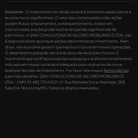
Disclaimer:
O investimento em renda variável é altamente especulativo e
envolve riscos significativos. O valor das criptomoedas e das ações
podem flutuar amplamente e, consequentemente, investir em
criptomoedas e ações pode resultar em perdas significativas do
patrimônio. A QINV CONSULTORIA DE VALORES MOBILIARIOS LTDA. não
é responsável por quaisquer perdas decorrentes do investimento. Além
disso, não é possível garantir que haja lucro futuro em nossas operações.
O desempenho passado não é indicativo de resultados futuros. É
importante que você faça sua própria pesquisa e avalie se o investimento
indicado em nossas carteiras é adequado para você antes de tomar
qualquer decisão de investimento. Por favor, leia nossos
Termos de Uso
para mais detalhes. QINV CONSULTORIA DE VALORES MOBILIARIOS
LTDA - CNPJ 43.485.732/0001-21. Rua Alameda Oscar Niemeyer, 288.
Sala 104. Nova Lima/MG. Todos os direitos reservados.