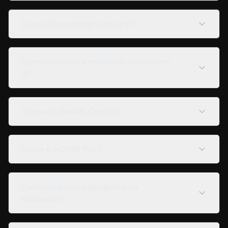
O que são os Insights do app?
Como funciona a análise de ativos com
IA?
O que é o Wealth Copilot?
O que é o QINV Plus?
Como funciona o programa de
indicação?