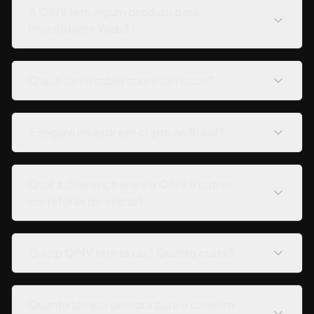
A QINV tem algum produto para
investidores Web3?
O que devo saber sobre os riscos?
É seguro investir em cripto no Brasil?
Qual a diferença entre a QINV e outras
corretoras de cripto?
O app QINV tem taxas? Quanto custa?
Quanto tempo demora para o dinheiro