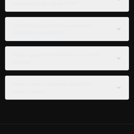
aparecer no app após o PIX?
Como funciona o rebalanceamento
automático na prática?
A QINV garante rendimento ou retorno
mínimo?
Como começo a investir pela QINV
passo a passo?