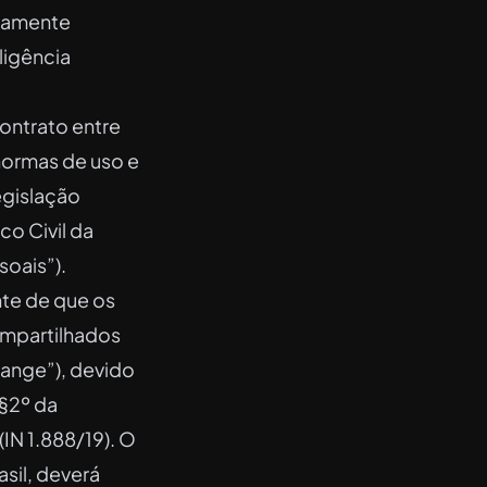
icamente
ligência
ontrato entre
 normas de uso e
egislação
co Civil da
soais”).
ente de que os
ompartilhados
hange”), devido
 §2º da
(IN 1.888/19). O
sil, deverá