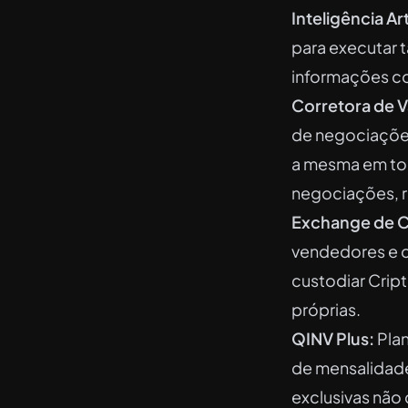
Inteligência Arti
para executar 
informações co
Corretora de V
de negociações 
a mesma em tod
negociações, r
Exchange de C
vendedores e 
custodiar Crip
próprias.
QINV Plus:
Plan
de mensalidade
exclusivas não 