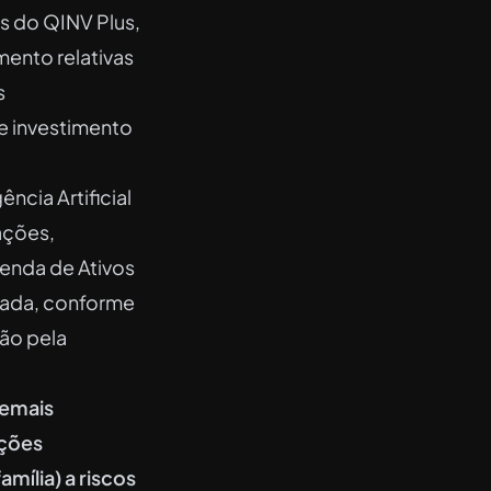
s do QINV Plus,
ento relativas
s
e investimento
ncia Artificial
ações,
venda de Ativos
zada, conforme
ção pela
demais
ições
mília) a riscos