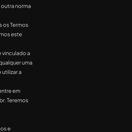
m outra norma
s os Termos
amos este
e vinculado a
 qualquer uma
tilizar a
entre em
br
. Teremos
los e