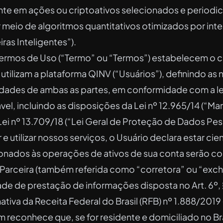
te em ações ou criptoativos selecionados e period
 meio de algoritmos quantitativos otimizados por inte
eiras Inteligentes”).
ermos de Uso (“Termo” ou “Termos”) estabelecem o c
 utilizam a plataforma QINV (“Usuários”), definindo as
idades de ambas as partes, em conformidade com a l
ável, incluindo as disposições da Lei nº 12.965/14 (“Mar
 Lei nº 13.709/18 (“Lei Geral de Proteção de Dados Pes
 e utilizar nossos serviços, o Usuário declara estar ci
ionados às operações de ativos de sua conta serão c
 Parceira (também referida como “corretora” ou “exc
ade de prestação de informações disposta no Art. 6º,
tiva da Receita Federal do Brasil (RFB) nº 1.888/2019 
 reconhece que, se for residente e domiciliado no Bra