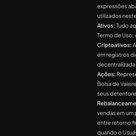
expressões aba
utilizados nest
Ativos:
Tudo aq
Termo de Uso, 
Criptoativos:
A
em registros d
decentralizad
Ações:
Represe
Bolsa de Valore
seus detentore
Rebalanceame
vendas em um p
entre retorno 
quando o Usuár