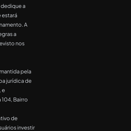
 dedique a
 estará
onamento. A
egras a
evisto nos
 mantida pela
a jurídica de
 e
 104, Bairro
tivo de
uários investir