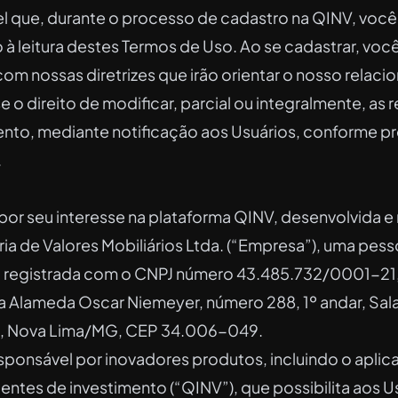
el que, durante o processo de cadastro na QINV, você
à leitura destes Termos de Uso. Ao se cadastrar, você
m nossas diretrizes que irão orientar o nosso relaci
 o direito de modificar, parcial ou integralmente, as r
to, mediante notificação aos Usuários, conforme pr
.
r seu interesse na plataforma QINV, desenvolvida e
a de Valores Mobiliários Ltda. (“Empresa”), uma pesso
o, registrada com o CNPJ número 43.485.732/0001-21,
a Alameda Oscar Niemeyer, número 288, 1º andar, Sala
o, Nova Lima/MG, CEP 34.006-049.
sponsável por inovadores produtos, incluindo o aplica
igentes de investimento (“QINV”), que possibilita aos Us