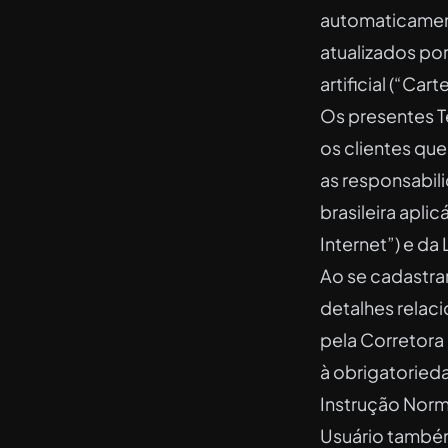
automaticamen
atualizados por
artificial (“Cart
Os presentes T
os clientes que
as responsabil
brasileira aplic
Internet”) e da
Ao se cadastrar
detalhes relac
pela Corretora
à obrigatoried
Instrução Norma
Usuário também