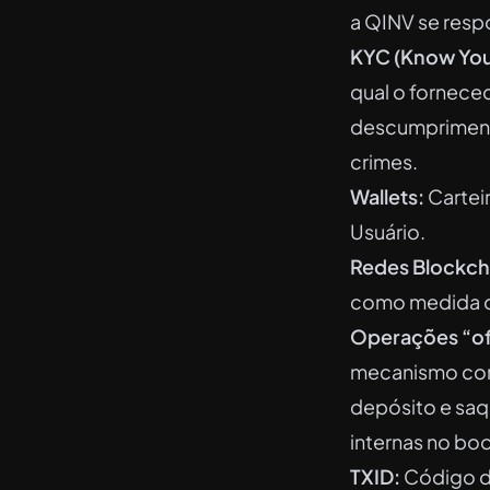
a QINV se resp
KYC (Know Your
qual o forneced
descumprimento
crimes.
Wallets:
Carteir
Usuário.
Redes Blockch
como medida d
Operações “of
mecanismo com
depósito e saq
internas no bo
TXID:
Código de