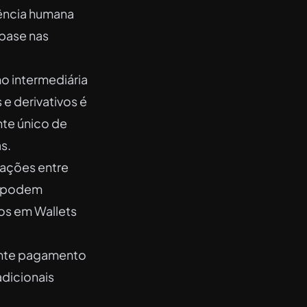
ência humana
 base nas
mo intermediária
 e derivativos é
nte único de
s.
iações entre
m podem
os em Wallets
iante pagamento
dicionais