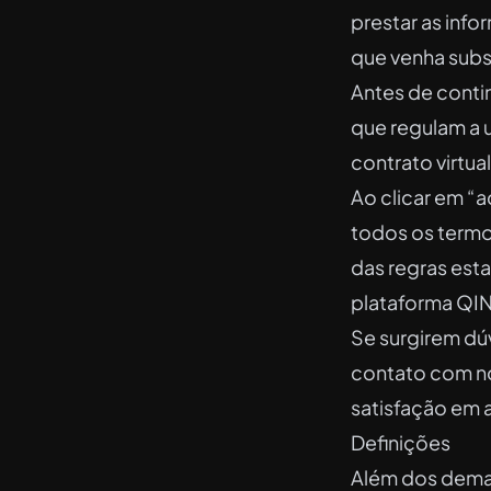
prestar as inf
que venha subst
Antes de conti
que regulam a u
contrato virtual
Ao clicar em “a
todos os termo
das regras esta
plataforma QIN
Se surgirem dú
contato com no
satisfação em a
Definições
Além dos demai