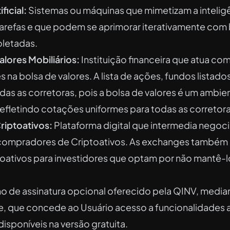
ficial:
Sistemas ou máquinas que mimetizam a intelig
tarefas e que podem se aprimorar iterativamente com
letadas.
alores Mobiliários:
Instituição financeira que atua co
na bolsa de valores. A lista de ações, fundos listados
as as corretoras, pois a bolsa de valores é um ambie
efletindo cotações uniformes para todas as corretora
riptoativos:
Plataforma digital que intermedia negoc
compradores de Criptoativos. As exchanges també
toativos para investidores que optam por não mantê-l
o de assinatura opcional oferecido pela QINV, med
, que concede ao Usuário acesso a funcionalidades a
disponíveis na versão gratuita.