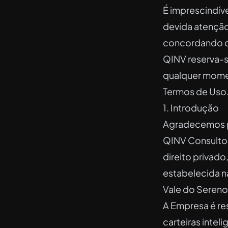
É imprescindív
devida atenção 
concordando co
QINV reserva-se
qualquer momen
Termos de Uso
1. Introdução
Agradecemos po
QINV Consultori
direito privad
estabelecida n
Vale do Seren
A Empresa é re
carteiras intel