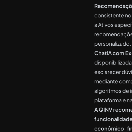
Recomendações
consistente no
a Ativos especí
recomendações
personalizado.
ChatIA com E
disponibilizad
esclarecer dúv
mediante coma
algoritmos de in
plataforma e n
A QINV recomen
funcionalidad
econômico-fina