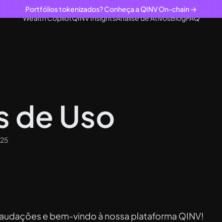
Portfólios tokenizados? Conheça a QINV On-chain →
Wealth Copilot
QINV Insights
Análise de Ativos
Blog
FAQ
s de Uso
025
saudações e bem-vindo à nossa plataforma QINV!