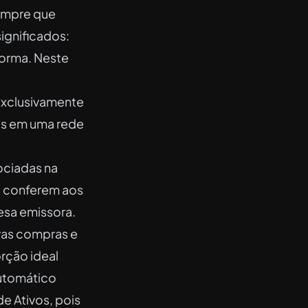
sempre que
significados:
forma. Neste
 exclusivamente
as em uma rede
ociadas na
ue conferem aos
esa emissora.
vas compras e
rção ideal
automático
e Ativos, pois