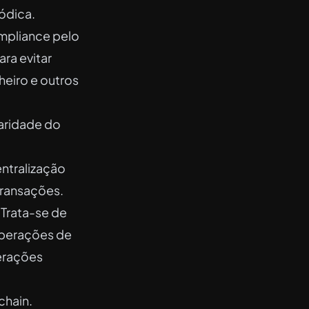
ódica.
mpliance pelo
ara evitar
eiro e outros
laridade do
entralização
ransações.
 Trata-se de
operações de
perações
chain.